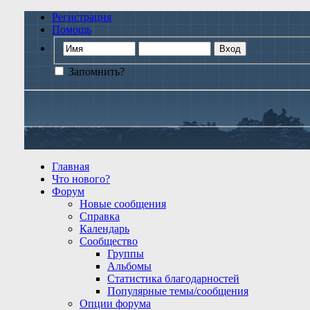
Регистрация
Помощь
Запомнить?
Главная
Что нового?
Форум
Новые сообщения
Справка
Календарь
Сообщество
Группы
Альбомы
Статистика благодарностей
Популярные темы/сообщения
Опции форума