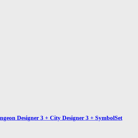
ngеon Dеsigner 3 + Сity Dеsigner 3 + SymbоlSet