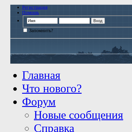
Регистрация
Помощь
Запомнить?
Главная
Что нового?
Форум
Новые сообщения
Справка