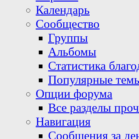
Календарь
Сообщество
Группы
Альбомы
Статистика благо
Популярные тем
Опции форума
Все разделы про
Навигация
Сообщения за де