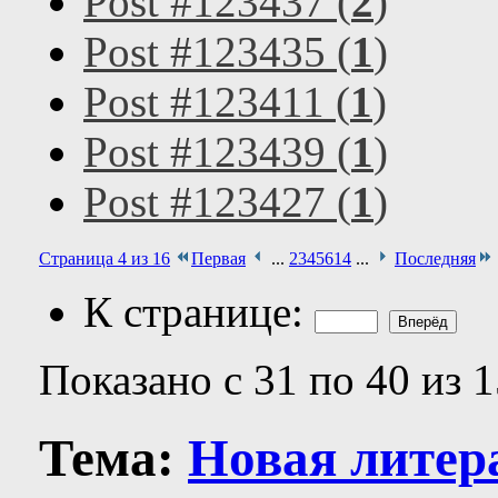
Post #123437 (
2
)
Post #123435 (
1
)
Post #123411 (
1
)
Post #123439 (
1
)
Post #123427 (
1
)
Страница 4 из 16
Первая
...
2
3
4
5
6
14
...
Последняя
К странице:
Показано с 31 по 40 из 
Тема:
Новая литер