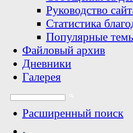
Руководство сайт
Статистика благо
Популярные тем
Файловый архив
Дневники
Галерея
Расширенный поиск