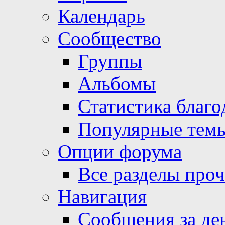
Календарь
Сообщество
Группы
Альбомы
Статистика благо
Популярные тем
Опции форума
Все разделы про
Навигация
Сообщения за де