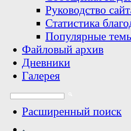
Руководство сайт
Статистика благо
Популярные тем
Файловый архив
Дневники
Галерея
Расширенный поиск