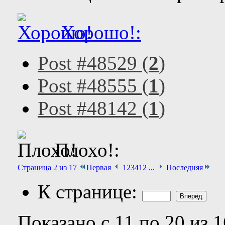
Хорошо!:
Post #48529 (
2
)
Post #48555 (
1
)
Post #48142 (
1
)
Плохо!:
Страница 2 из 17
Первая
1
2
3
4
12
...
Последняя
К странице:
Показано с 11 по 20 из 