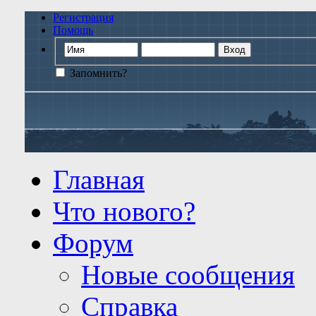
Регистрация
Помощь
Запомнить?
Главная
Что нового?
Форум
Новые сообщения
Справка