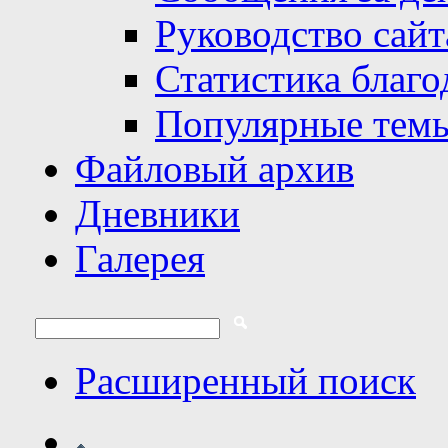
Руководство сайт
Статистика благо
Популярные тем
Файловый архив
Дневники
Галерея
Расширенный поиск