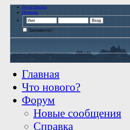
Регистрация
Помощь
Запомнить?
Главная
Что нового?
Форум
Новые сообщения
Справка