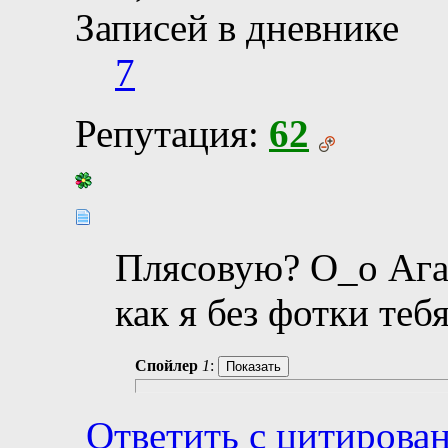
Записей в дневнике
7
Репутация:
62
Плясовую? О_о Ага.
как я без фотки теб
Спойлер
1
:
Ответить с цитирова