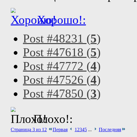
Хорошо!:
Post #48231 (
5
)
Post #47618 (
5
)
Post #47772 (
4
)
Post #47526 (
4
)
Post #47850 (
3
)
Плохо!:
Страница 3 из 12
Первая
1
2
3
4
5
...
Последняя