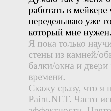
работать в мейкере 
переделываю уже го
который мне нужен
Я пока только науч
стены из камней/о
балки/окна и двери 
времени.
Скажу сразу, что я
Paint.NET. Часто и
эффектности. Цвет