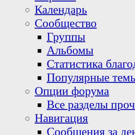
Календарь
Сообщество
Группы
Альбомы
Статистика благо
Популярные тем
Опции форума
Все разделы про
Навигация
Сообщения за де