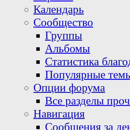
Календарь
Сообщество
Группы
Альбомы
Статистика благо
Популярные тем
Опции форума
Все разделы про
Навигация
Сообщения за де