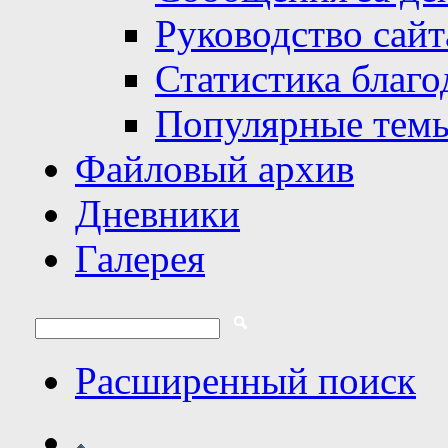
Руководство сайт
Статистика благо
Популярные тем
Файловый архив
Дневники
Галерея
Расширенный поиск