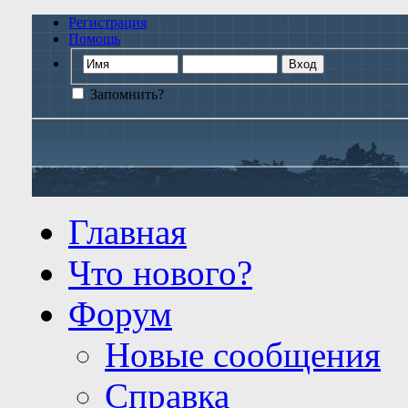
Регистрация
Помощь
Запомнить?
Главная
Что нового?
Форум
Новые сообщения
Справка