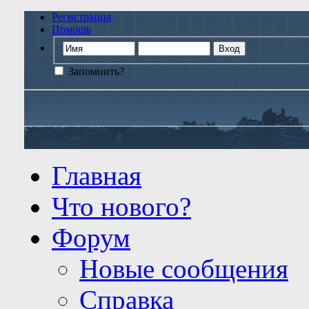
Регистрация
Помощь
Запомнить?
Главная
Что нового?
Форум
Новые сообщения
Справка