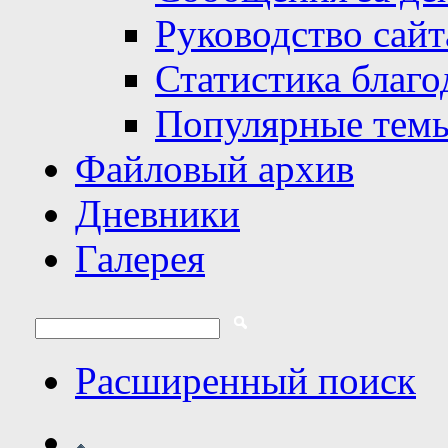
Руководство сайт
Статистика благо
Популярные тем
Файловый архив
Дневники
Галерея
Расширенный поиск