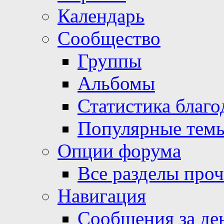
Календарь
Сообщество
Группы
Альбомы
Статистика благо
Популярные тем
Опции форума
Все разделы про
Навигация
Сообщения за де