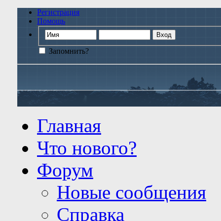
Регистрация
Помощь
Запомнить?
Главная
Что нового?
Форум
Новые сообщения
Справка