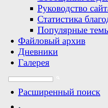
Руководство сайт
Статистика благо
Популярные тем
Файловый архив
Дневники
Галерея
Расширенный поиск