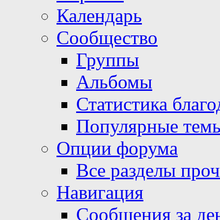
Календарь
Сообщество
Группы
Альбомы
Статистика благо
Популярные тем
Опции форума
Все разделы про
Навигация
Сообщения за де