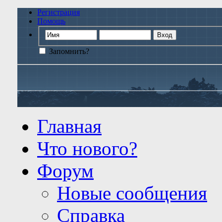
Регистрация
Помощь
Запомнить?
Главная
Что нового?
Форум
Новые сообщения
Справка