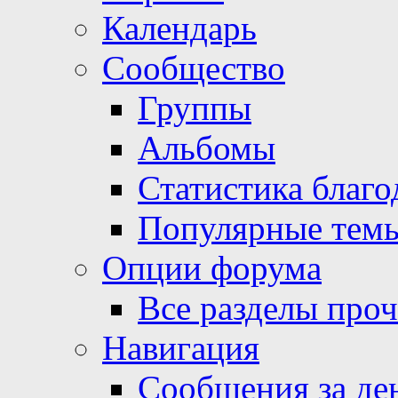
Календарь
Сообщество
Группы
Альбомы
Статистика благо
Популярные тем
Опции форума
Все разделы про
Навигация
Сообщения за де