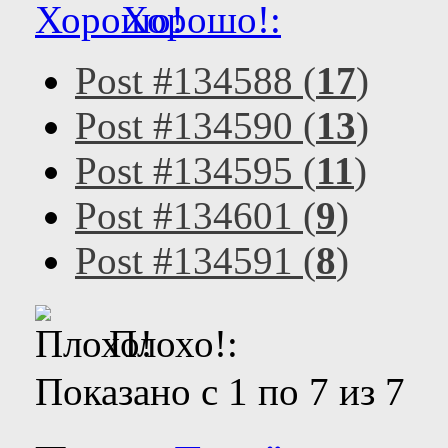
Хорошо!:
Post #134588 (
17
)
Post #134590 (
13
)
Post #134595 (
11
)
Post #134601 (
9
)
Post #134591 (
8
)
Плохо!:
Показано с 1 по 7 из 7