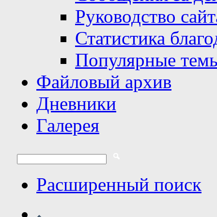
Руководство сайт
Статистика благо
Популярные тем
Файловый архив
Дневники
Галерея
Расширенный поиск