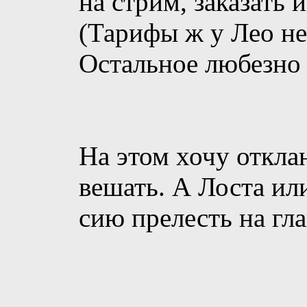
на стрим, заказать 
(Тарифы ж у Лео не
Остальное любезно 
На этом хочу откла
вешать. А Лоста ил
сию прелесть на гл