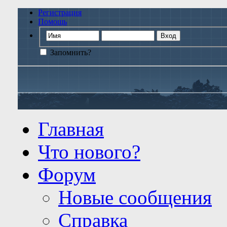
Регистрация
Помощь
Запомнить?
Главная
Что нового?
Форум
Новые сообщения
Справка