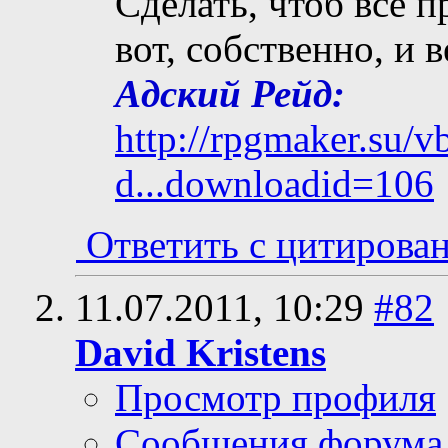
Сделать, чтоб все п
вот, собственно, и 
Адский Рейд:
http://rpgmaker.su/
d...downloadid=106
Ответить с цитирова
11.07.2011,
10:29
#82
David Kristens
Просмотр профиля
Сообщения форума