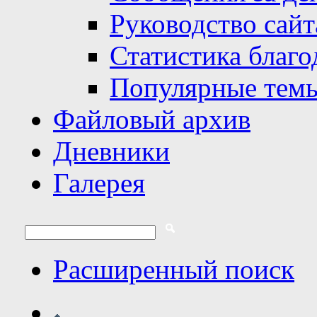
Руководство сайт
Статистика благо
Популярные тем
Файловый архив
Дневники
Галерея
Расширенный поиск