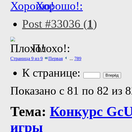
Хорошо!:
Post #33036 (
1
)
Плохо!:
Страница 9 из 9
Первая
...
7
8
9
К странице:
Показано с 81 по 82 из 8
Тема:
Конкурс GcU
игры