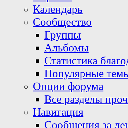
Календарь
Сообщество
Группы
Альбомы
Статистика благо
Популярные тем
Опции форума
Все разделы про
Навигация
Сообщения за де