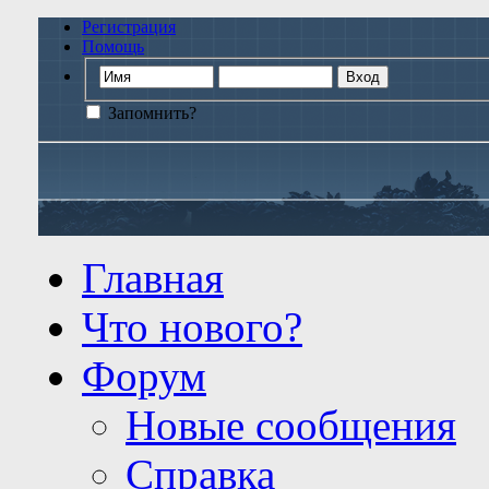
Регистрация
Помощь
Запомнить?
Главная
Что нового?
Форум
Новые сообщения
Справка