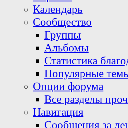
Календарь
Сообщество
Группы
Альбомы
Статистика благо
Популярные тем
Опции форума
Все разделы про
Навигация
Сообщения за де