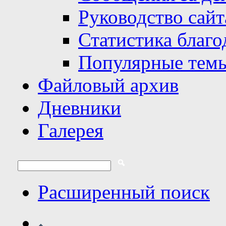
Руководство сайт
Статистика благо
Популярные тем
Файловый архив
Дневники
Галерея
Расширенный поиск