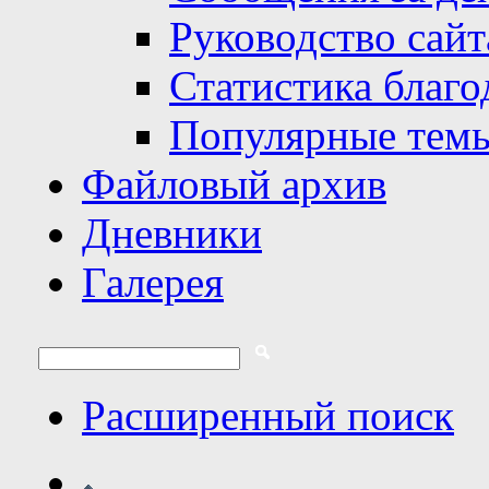
Руководство сайт
Статистика благо
Популярные тем
Файловый архив
Дневники
Галерея
Расширенный поиск