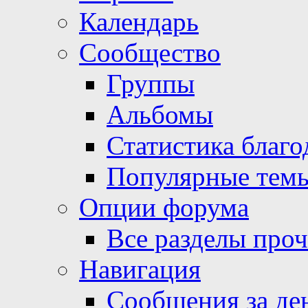
Календарь
Сообщество
Группы
Альбомы
Статистика благо
Популярные тем
Опции форума
Все разделы про
Навигация
Сообщения за де