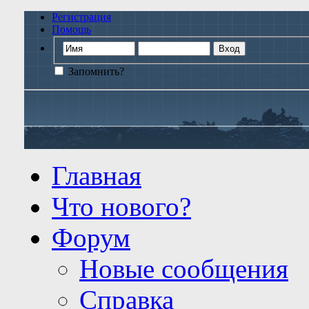
Регистрация
Помощь
Запомнить?
Главная
Что нового?
Форум
Новые сообщения
Справка