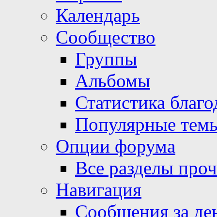
Календарь
Сообщество
Группы
Альбомы
Статистика благо
Популярные тем
Опции форума
Все разделы про
Навигация
Сообщения за де