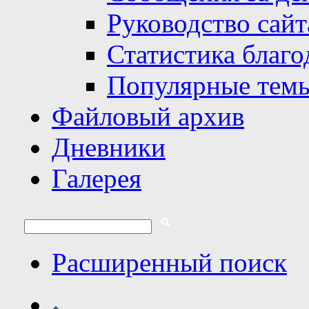
Руководство сайт
Статистика благо
Популярные тем
Файловый архив
Дневники
Галерея
Расширенный поиск