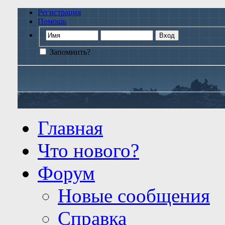
Регистрация
Помощь
Запомнить?
Главная
Что нового?
Форум
Новые сообщения
Справка