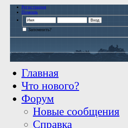
Регистрация
Помощь
Запомнить?
Главная
Что нового?
Форум
Новые сообщения
Справка