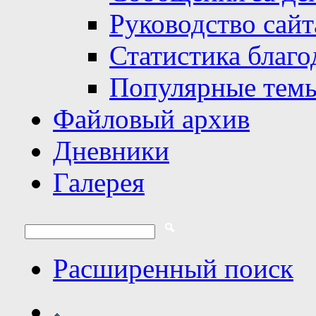
Руководство сайт
Статистика благо
Популярные тем
Файловый архив
Дневники
Галерея
Расширенный поиск