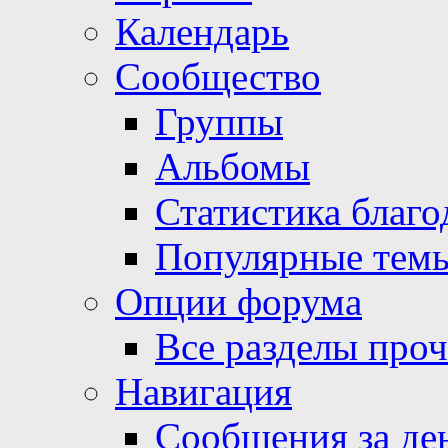
Календарь
Сообщество
Группы
Альбомы
Статистика благо
Популярные тем
Опции форума
Все разделы про
Навигация
Сообщения за де