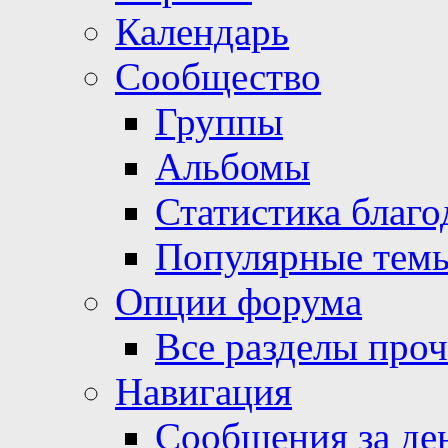
Календарь
Сообщество
Группы
Альбомы
Статистика благо
Популярные тем
Опции форума
Все разделы про
Навигация
Сообщения за де