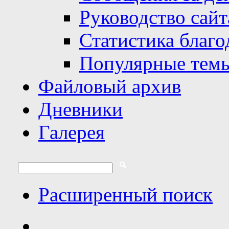
Руководство сайт
Статистика благо
Популярные тем
Файловый архив
Дневники
Галерея
Расширенный поиск