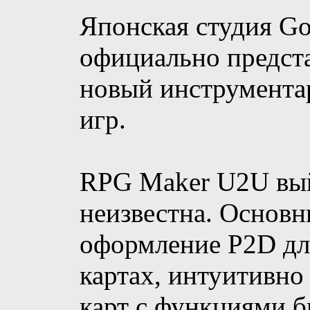
Японская студия Go
официально предс
новый инструмента
игр.
RPG Maker U2U выйд
неизвестна. Основн
оформление P2D дл
картах, интуитивно
карт с функциями б