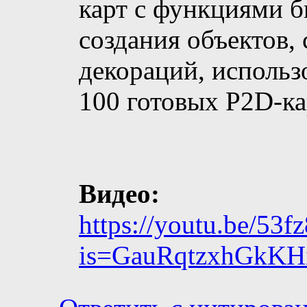
карт с функциями б
создания объектов,
декораций, использ
100 готовых P2D-ка
Видео:
https://youtu.be/53
is=GauRqtzxhGkK