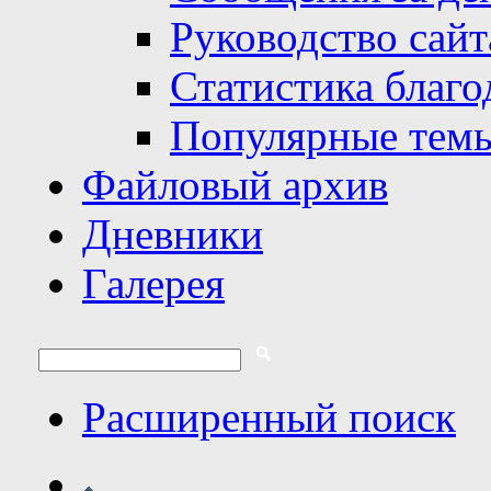
Руководство сайт
Статистика благо
Популярные тем
Файловый архив
Дневники
Галерея
Расширенный поиск