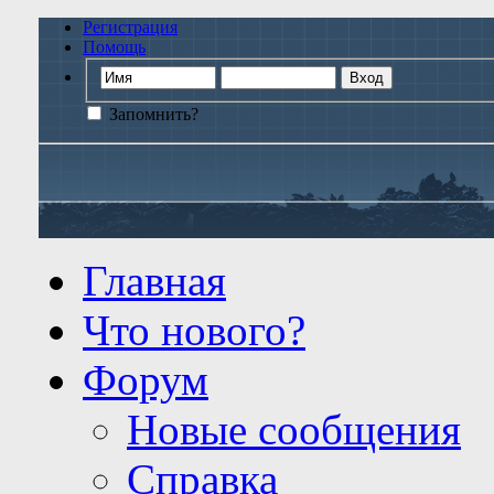
Регистрация
Помощь
Запомнить?
Главная
Что нового?
Форум
Новые сообщения
Справка