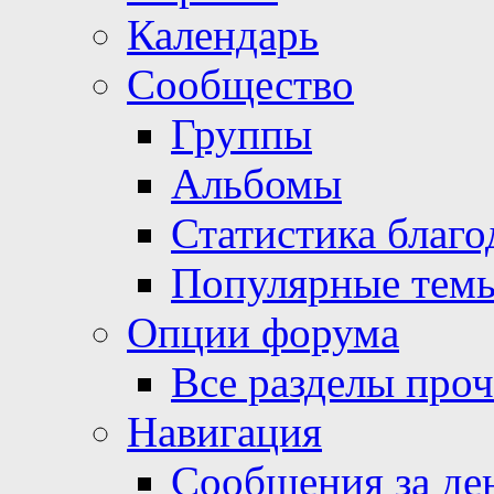
Календарь
Сообщество
Группы
Альбомы
Статистика благо
Популярные тем
Опции форума
Все разделы про
Навигация
Сообщения за де