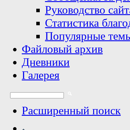
Руководство сайт
Статистика благо
Популярные тем
Файловый архив
Дневники
Галерея
Расширенный поиск