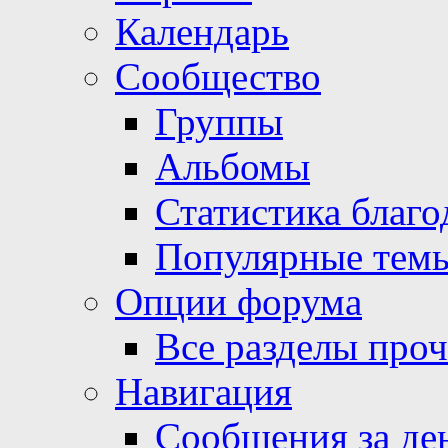
Календарь
Сообщество
Группы
Альбомы
Статистика благо
Популярные тем
Опции форума
Все разделы про
Навигация
Сообщения за де