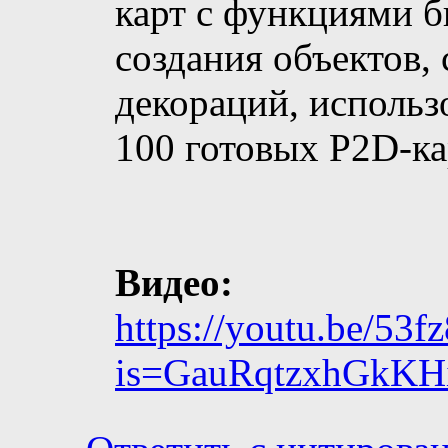
карт с функциями б
создания объектов,
декораций, использ
100 готовых P2D-ка
Видео:
https://youtu.be/53
is=GauRqtzxhGkK