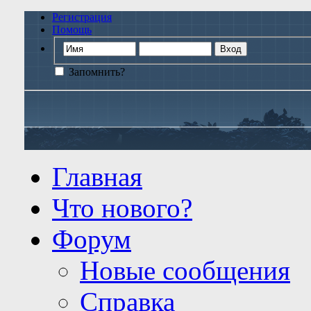
Регистрация
Помощь
Запомнить?
Главная
Что нового?
Форум
Новые сообщения
Справка