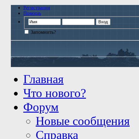
Регистрация
Помощь
Запомнить?
Главная
Что нового?
Форум
Новые сообщения
Справка