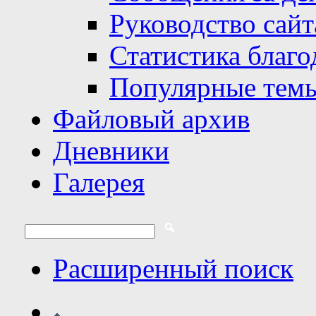
Руководство сайт
Статистика благо
Популярные тем
Файловый архив
Дневники
Галерея
Расширенный поиск