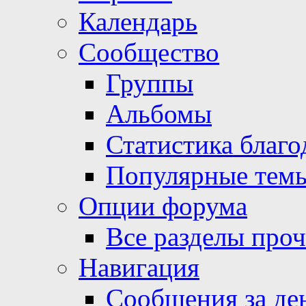
Календарь
Сообщество
Группы
Альбомы
Статистика благо
Популярные тем
Опции форума
Все разделы про
Навигация
Сообщения за де