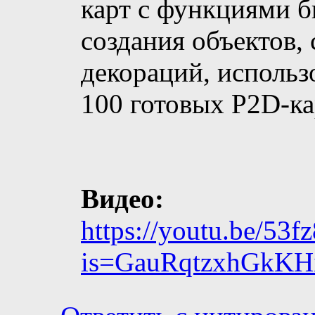
карт с функциями б
создания объектов,
декораций, использ
100 готовых P2D-ка
Видео:
https://youtu.be/53
is=GauRqtzxhGkK