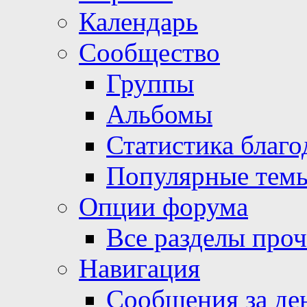
Календарь
Сообщество
Группы
Альбомы
Статистика благо
Популярные тем
Опции форума
Все разделы про
Навигация
Сообщения за де