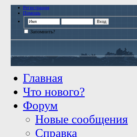
Регистрация
Помощь
Запомнить?
Главная
Что нового?
Форум
Новые сообщения
Справка