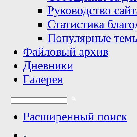
Руководство сайт
Статистика благо
Популярные тем
Файловый архив
Дневники
Галерея
Расширенный поиск