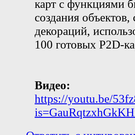
карт с функциями б
создания объектов,
декораций, использ
100 готовых P2D-ка
Видео:
https://youtu.be/53
is=GauRqtzxhGkK