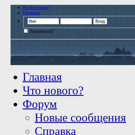
Регистрация
Помощь
Запомнить?
Главная
Что нового?
Форум
Новые сообщения
Справка