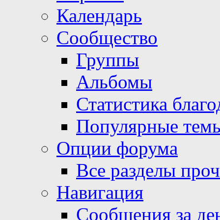
Календарь
Сообщество
Группы
Альбомы
Статистика благо
Популярные тем
Опции форума
Все разделы про
Навигация
Сообщения за де