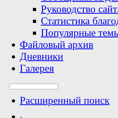
Руководство сайт
Статистика благо
Популярные тем
Файловый архив
Дневники
Галерея
Расширенный поиск