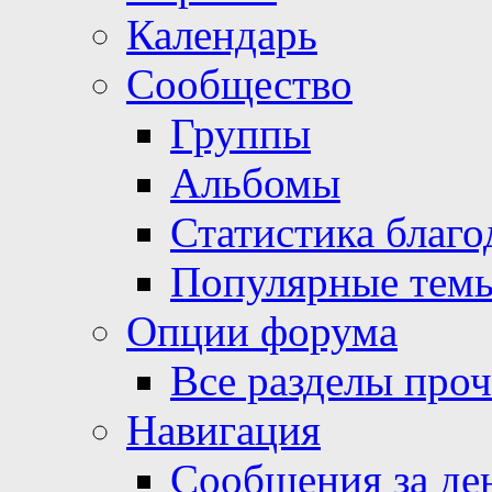
Календарь
Сообщество
Группы
Альбомы
Статистика благо
Популярные тем
Опции форума
Все разделы про
Навигация
Сообщения за де