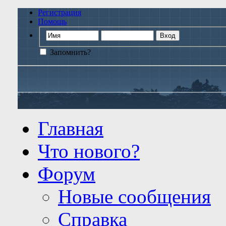
Регистрация
Помощь
Запомнить?
Главная
Что нового?
Форум
Новые сообщения
Справка