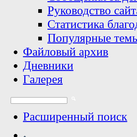
Руководство сайт
Статистика благо
Популярные тем
Файловый архив
Дневники
Галерея
Расширенный поиск