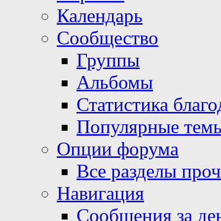
Календарь
Сообщество
Группы
Альбомы
Статистика благо
Популярные тем
Опции форума
Все разделы про
Навигация
Сообщения за де