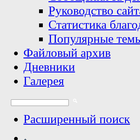
Руководство сайт
Статистика благо
Популярные тем
Файловый архив
Дневники
Галерея
Расширенный поиск