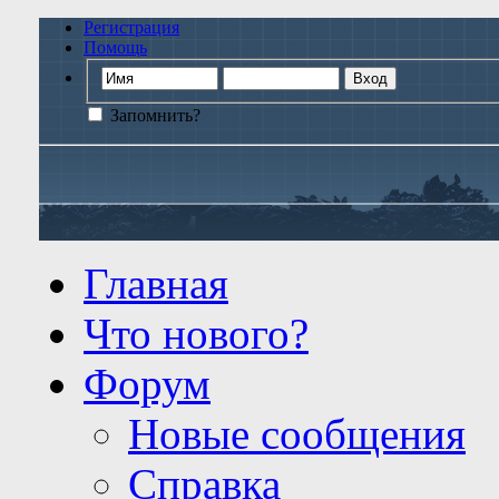
Регистрация
Помощь
Запомнить?
Главная
Что нового?
Форум
Новые сообщения
Справка