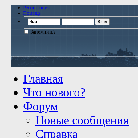
Регистрация
Помощь
Запомнить?
Главная
Что нового?
Форум
Новые сообщения
Справка