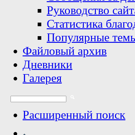
Руководство сайт
Статистика благо
Популярные тем
Файловый архив
Дневники
Галерея
Расширенный поиск