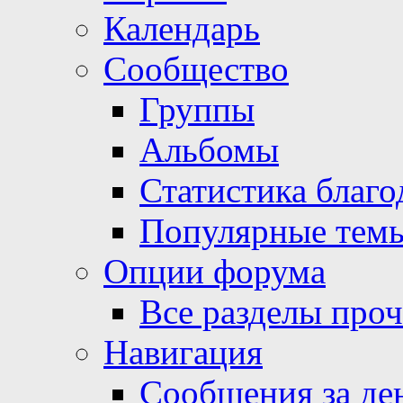
Календарь
Сообщество
Группы
Альбомы
Статистика благо
Популярные тем
Опции форума
Все разделы про
Навигация
Сообщения за де