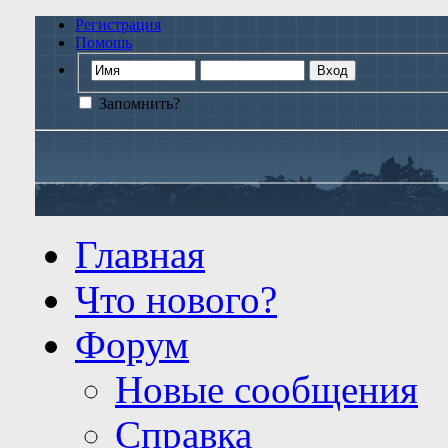
Регистрация
Помощь
Запомнить?
Главная
Что нового?
Форум
Новые сообщения
Справка