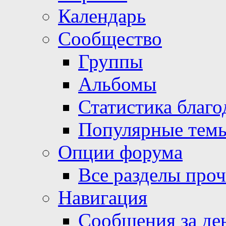
Календарь
Сообщество
Группы
Альбомы
Статистика благо
Популярные тем
Опции форума
Все разделы про
Навигация
Сообщения за де