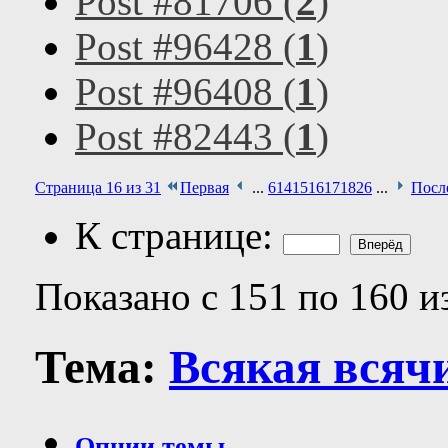
Post #81706 (
2
)
Post #96428 (
1
)
Post #96408 (
1
)
Post #82443 (
1
)
Страница 16 из 31
Первая
...
6
14
15
16
17
18
26
...
Посл
К странице:
Показано с 151 по 160 и
Тема:
Всякая всяч
Опции темы