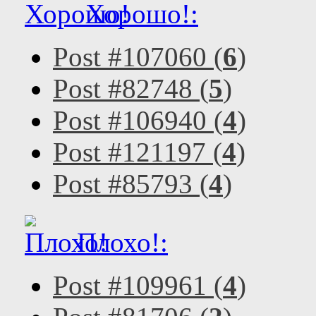
Хорошо!:
Post #107060 (
6
)
Post #82748 (
5
)
Post #106940 (
4
)
Post #121197 (
4
)
Post #85793 (
4
)
Плохо!:
Post #109961 (
4
)