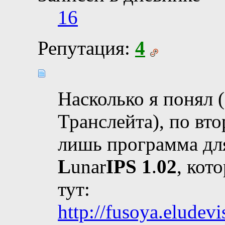
16
Репутация:
4
Насколько я понял 
Транслейта), по вто
лишь программа дл
L
unar
IPS 1
.
02
, кот
тут:
http://fusoya.eludevis