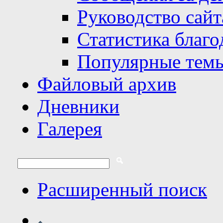
Руководство сайт
Статистика благо
Популярные тем
Файловый архив
Дневники
Галерея
Расширенный поиск