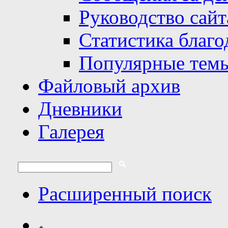
Руководство сайт
Статистика благо
Популярные тем
Файловый архив
Дневники
Галерея
Расширенный поиск