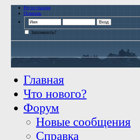
Регистрация
Помощь
Запомнить?
Главная
Что нового?
Форум
Новые сообщения
Справка