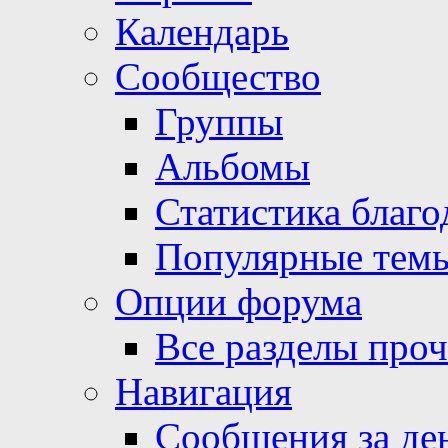
Календарь
Сообщество
Группы
Альбомы
Статистика благо
Популярные тем
Опции форума
Все разделы про
Навигация
Сообщения за де