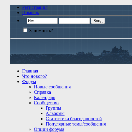
Регистрация
Помощь
Запомнить?
Главная
Что нового?
Форум
Новые сообщения
Справка
Календарь
Сообщество
Группы
Альбомы
Статистика благодарностей
Популярные темы/сообщения
Опции форума