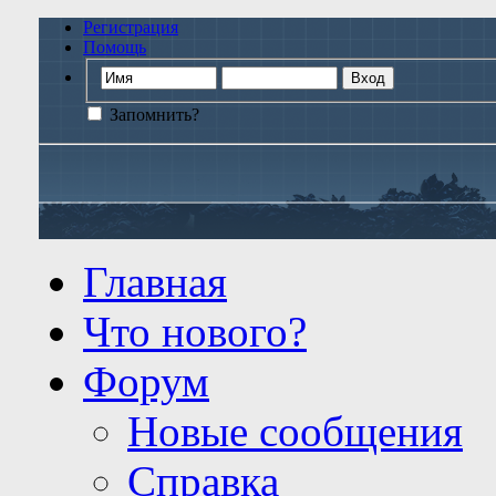
Регистрация
Помощь
Запомнить?
Главная
Что нового?
Форум
Новые сообщения
Справка