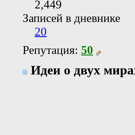
2,449
Записей в дневнике
20
Репутация:
50
Идеи о двух мира
Есть идеи о двух м
Первый мир:
Недалекое будущие
периодически подк