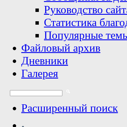
Руководство сайт
Статистика благо
Популярные тем
Файловый архив
Дневники
Галерея
Расширенный поиск