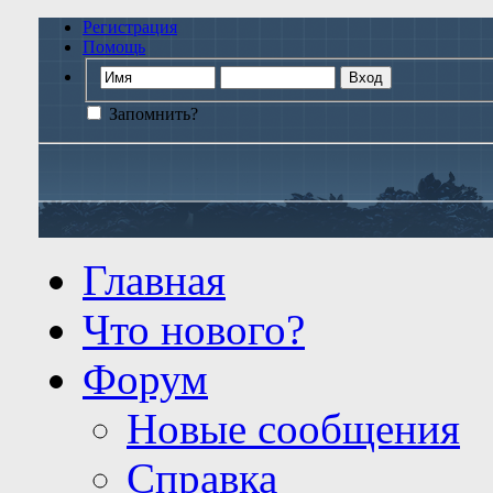
Регистрация
Помощь
Запомнить?
Главная
Что нового?
Форум
Новые сообщения
Справка