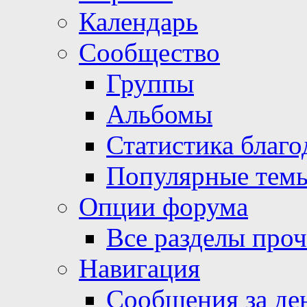
Календарь
Сообщество
Группы
Альбомы
Статистика благо
Популярные тем
Опции форума
Все разделы про
Навигация
Сообщения за де