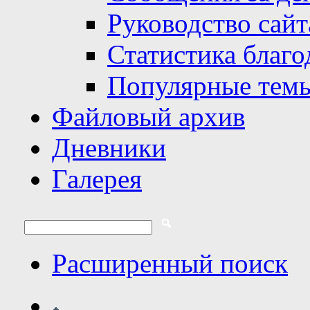
Руководство сайт
Статистика благо
Популярные тем
Файловый архив
Дневники
Галерея
Расширенный поиск