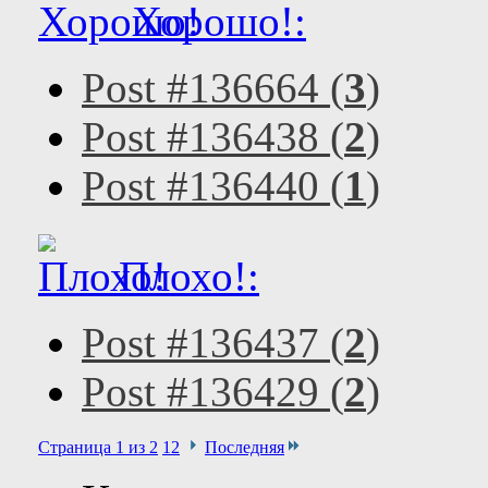
Хорошо!:
Post #136664 (
3
)
Post #136438 (
2
)
Post #136440 (
1
)
Плохо!:
Post #136437 (
2
)
Post #136429 (
2
)
Страница 1 из 2
1
2
Последняя