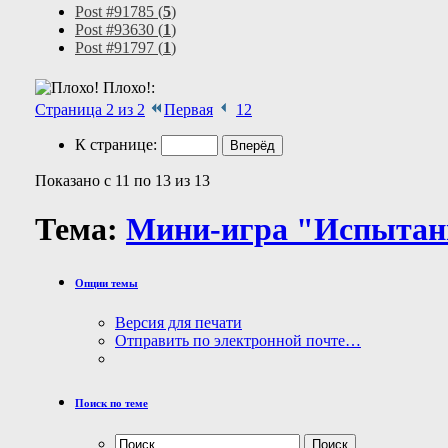
Post #91785 (
5
)
Post #93630 (
1
)
Post #91797 (
1
)
Плохо!:
Страница 2 из 2
Первая
1
2
К странице:
Показано с 11 по 13 из 13
Тема:
Мини-игра "Испытан
Опции темы
Версия для печати
Отправить по электронной почте…
Поиск по теме