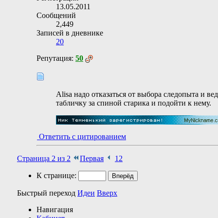
13.05.2011
Сообщений
2,449
Записей в дневнике
20
Репутация:
50
Alisa надо отказаться от выбора следопыта и ве
табличку за спиной старика и подойти к нему.
Ответить с цитированием
Страница 2 из 2
Первая
1
2
К странице:
Быстрый переход
Идеи
Вверх
Навигация