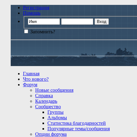
Регистрация
Помощь
Запомнить?
Главная
Что нового?
Форум
Новые сообщения
Справка
Календарь
Сообщество
Группы
Альбомы
Статистика благодарностей
Популярные темы/сообщения
Опции форума