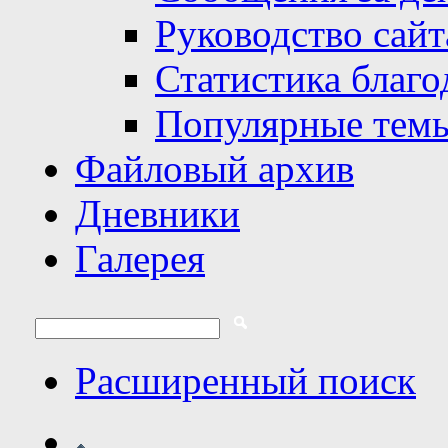
Руководство сайт
Статистика благо
Популярные тем
Файловый архив
Дневники
Галерея
Расширенный поиск