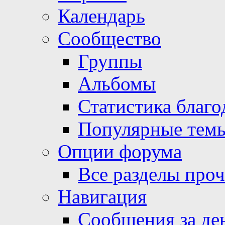
Календарь
Сообщество
Группы
Альбомы
Статистика благо
Популярные тем
Опции форума
Все разделы про
Навигация
Сообщения за де