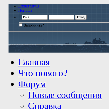
Регистрация
Помощь
Запомнить?
Главная
Что нового?
Форум
Новые сообщения
Справка