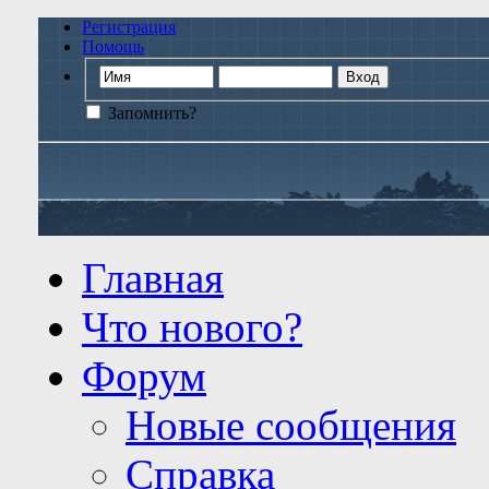
Регистрация
Помощь
Запомнить?
Главная
Что нового?
Форум
Новые сообщения
Справка