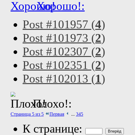
Хорошо!:
Post #101957 (
4
)
Post #101973 (
2
)
Post #102307 (
2
)
Post #102351 (
2
)
Post #102013 (
1
)
Плохо!:
Страница 5 из 5
Первая
...
3
4
5
К странице: