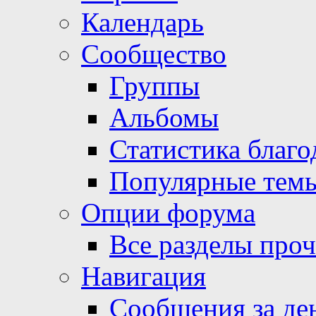
Календарь
Сообщество
Группы
Альбомы
Статистика благо
Популярные тем
Опции форума
Все разделы про
Навигация
Сообщения за де