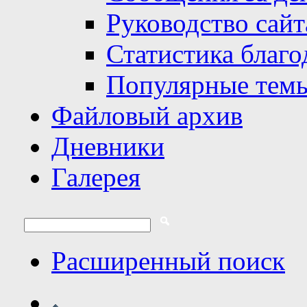
Руководство сайт
Статистика благо
Популярные тем
Файловый архив
Дневники
Галерея
Расширенный поиск