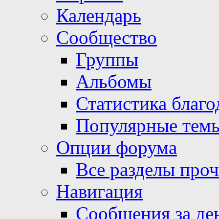
Календарь
Сообщество
Группы
Альбомы
Статистика благо
Популярные тем
Опции форума
Все разделы про
Навигация
Сообщения за де