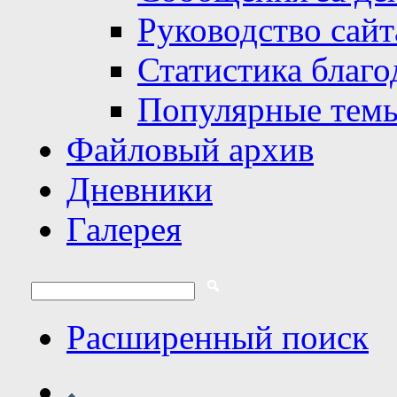
Руководство сайт
Статистика благо
Популярные тем
Файловый архив
Дневники
Галерея
Расширенный поиск