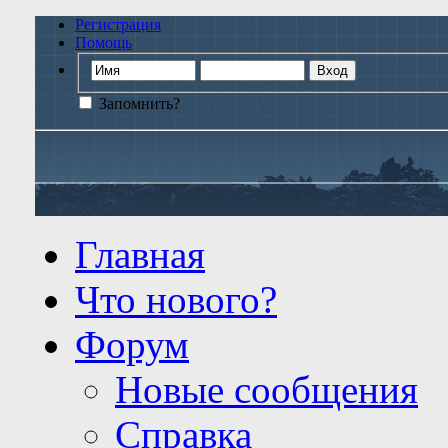
Регистрация
Помощь
Запомнить?
Главная
Что нового?
Форум
Новые сообщения
Справка