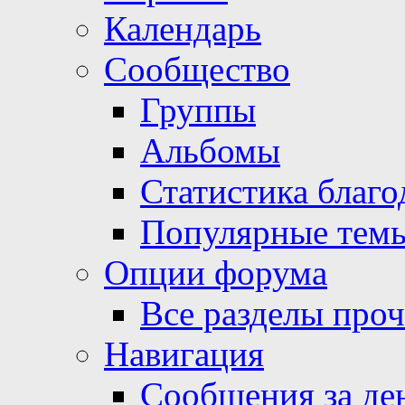
Календарь
Сообщество
Группы
Альбомы
Статистика благо
Популярные тем
Опции форума
Все разделы про
Навигация
Сообщения за де