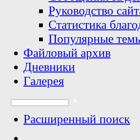
Руководство сайт
Статистика благо
Популярные тем
Файловый архив
Дневники
Галерея
Расширенный поиск