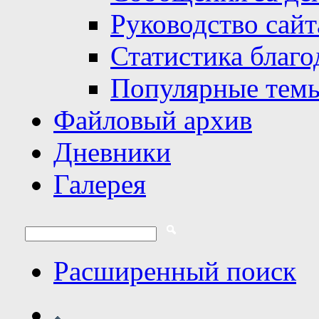
Руководство сайт
Статистика благо
Популярные тем
Файловый архив
Дневники
Галерея
Расширенный поиск