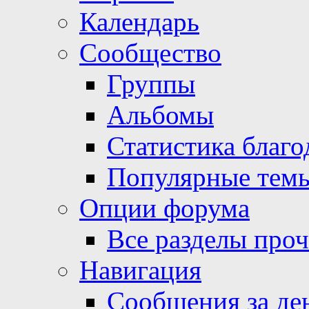
Календарь
Сообщество
Группы
Альбомы
Статистика благо
Популярные тем
Опции форума
Все разделы про
Навигация
Сообщения за де