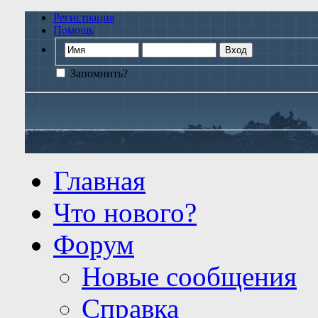
Регистрация
Помощь
Запомнить?
Главная
Что нового?
Форум
Новые сообщения
Справка