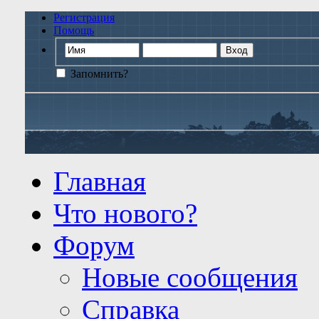
Регистрация
Помощь
Запомнить?
Главная
Что нового?
Форум
Новые сообщения
Справка