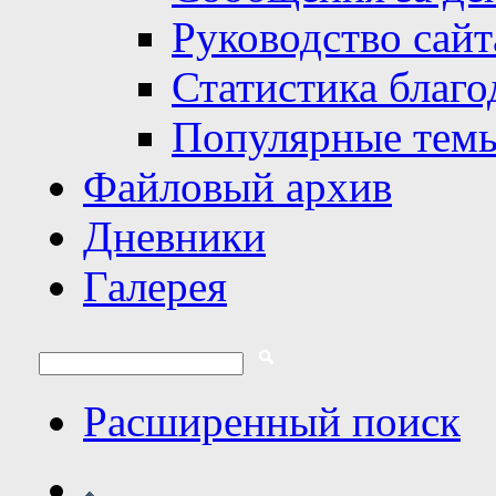
Руководство сайт
Статистика благо
Популярные тем
Файловый архив
Дневники
Галерея
Расширенный поиск