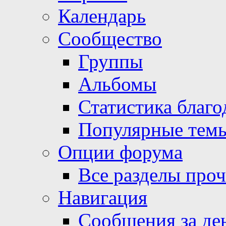
Календарь
Сообщество
Группы
Альбомы
Статистика благо
Популярные тем
Опции форума
Все разделы про
Навигация
Сообщения за де