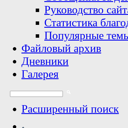
Руководство сайт
Статистика благо
Популярные тем
Файловый архив
Дневники
Галерея
Расширенный поиск