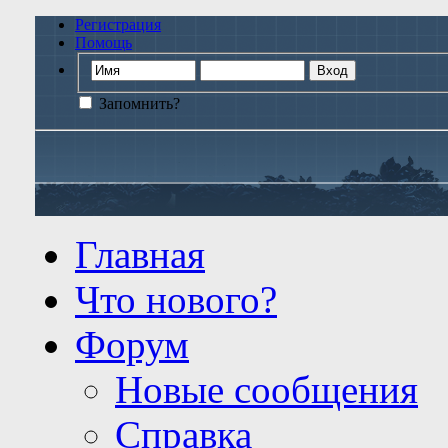
Регистрация
Помощь
Запомнить?
Главная
Что нового?
Форум
Новые сообщения
Справка