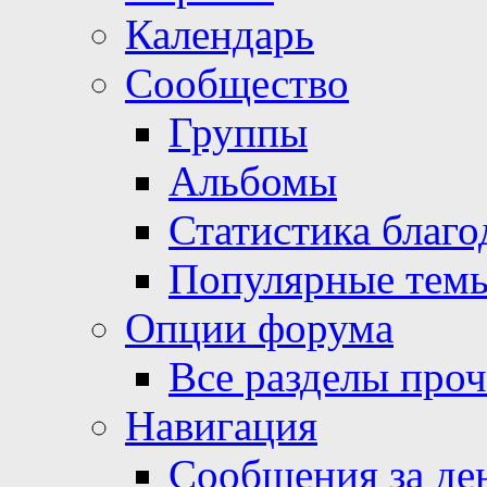
Календарь
Сообщество
Группы
Альбомы
Статистика благо
Популярные тем
Опции форума
Все разделы про
Навигация
Сообщения за де