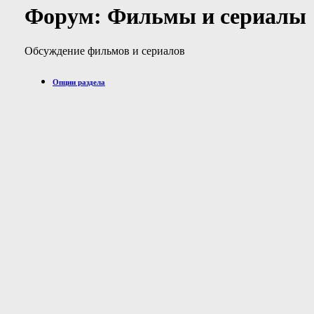
Форум:
Фильмы и сериалы
Обсуждение фильмов и сериалов
Опции раздела
Отметить раздел прочитанным
Показать родительский раздел
Поиск по разделу
Отобразить темы
Отображать сообщения
Расширенный поиск
Темы раздела
Заголовок
/
Автор
Ответов
/
Просмотров
Последнее сообще
Любимый фильмы или сериалы