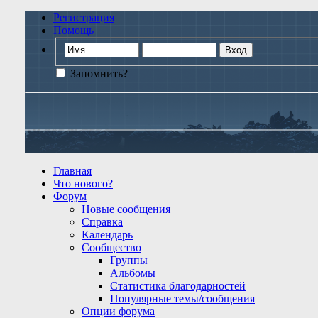
Регистрация
Помощь
Запомнить?
Главная
Что нового?
Форум
Новые сообщения
Справка
Календарь
Сообщество
Группы
Альбомы
Статистика благодарностей
Популярные темы/сообщения
Опции форума