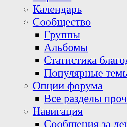
Календарь
Сообщество
Группы
Альбомы
Статистика благо
Популярные тем
Опции форума
Все разделы про
Навигация
Сообщения за де