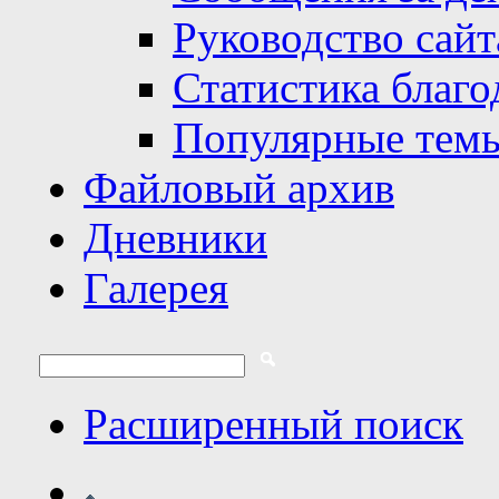
Руководство сайт
Статистика благо
Популярные тем
Файловый архив
Дневники
Галерея
Расширенный поиск