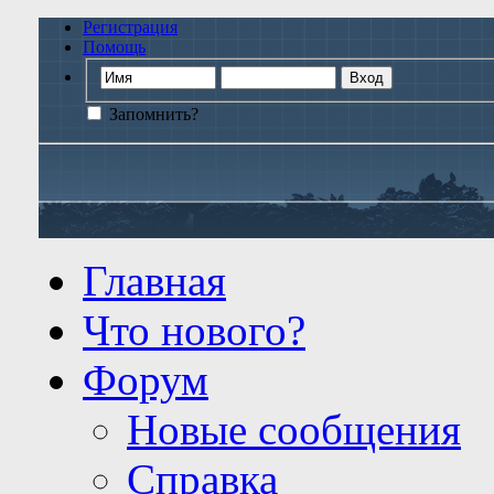
Регистрация
Помощь
Запомнить?
Главная
Что нового?
Форум
Новые сообщения
Справка