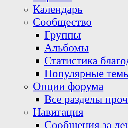
Календарь
Сообщество
Группы
Альбомы
Статистика благо
Популярные тем
Опции форума
Все разделы про
Навигация
Сообщения за де