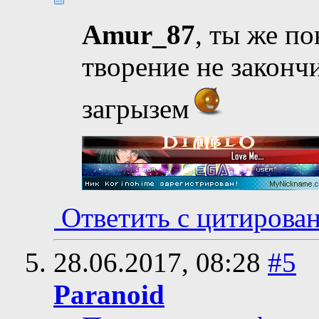
Amur_87
, ты же п
творение не законч
загрызем
Ответить с цитирова
28.06.2017,
08:28
#5
Paranoid