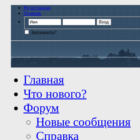
Регистрация
Помощь
Запомнить?
Главная
Что нового?
Форум
Новые сообщения
Справка