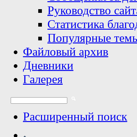
Руководство сайт
Статистика благо
Популярные тем
Файловый архив
Дневники
Галерея
Расширенный поиск