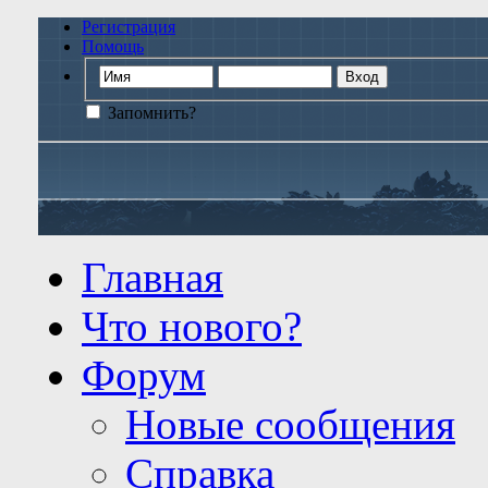
Регистрация
Помощь
Запомнить?
Главная
Что нового?
Форум
Новые сообщения
Справка