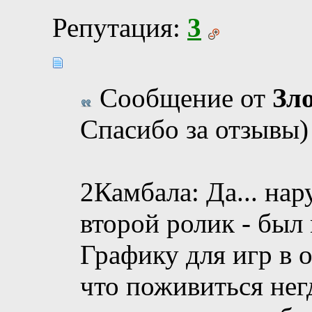
Репутация:
3
Сообщение от
Зл
Спасибо за отзывы)
2Камбала: Да... нар
второй ролик - был
Графику для игр в 
что поживиться негд