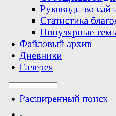
Руководство сайт
Статистика благо
Популярные тем
Файловый архив
Дневники
Галерея
Расширенный поиск