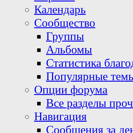
Календарь
Сообщество
Группы
Альбомы
Статистика благо
Популярные тем
Опции форума
Все разделы про
Навигация
Сообщения за де