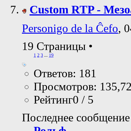
Custom RTP - Мез
Personigo de la Ĉefo
, 
19 Страницы
•
1
2
3
...
19
Ответов: 181
Просмотров: 135,7
Рейтинг0 / 5
Последнее сообщение
Рольф