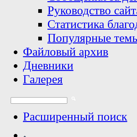
Руководство сайт
Статистика благо
Популярные тем
Файловый архив
Дневники
Галерея
Расширенный поиск