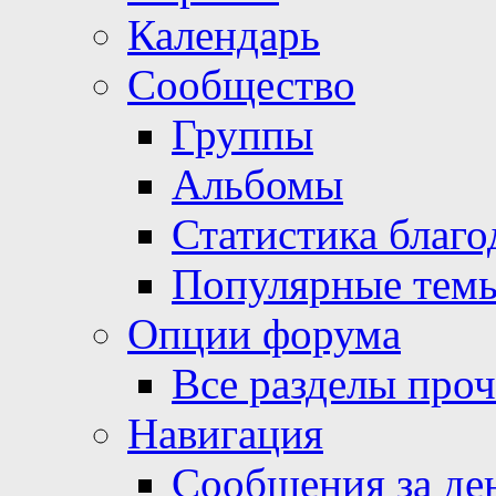
Календарь
Сообщество
Группы
Альбомы
Статистика благо
Популярные тем
Опции форума
Все разделы про
Навигация
Сообщения за де