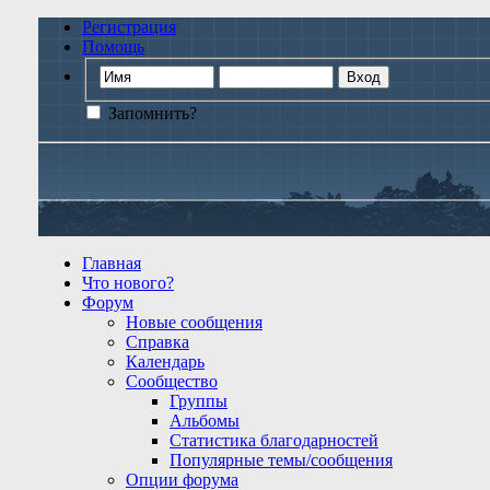
Регистрация
Помощь
Запомнить?
Главная
Что нового?
Форум
Новые сообщения
Справка
Календарь
Сообщество
Группы
Альбомы
Статистика благодарностей
Популярные темы/сообщения
Опции форума