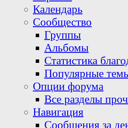
Календарь
Сообщество
Группы
Альбомы
Статистика благо
Популярные тем
Опции форума
Все разделы про
Навигация
Сообщения за де