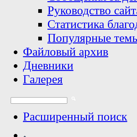
Руководство сайт
Статистика благо
Популярные тем
Файловый архив
Дневники
Галерея
Расширенный поиск