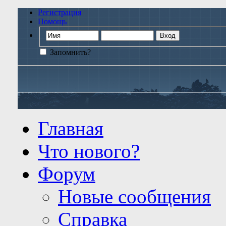
Регистрация
Помощь
Запомнить?
Главная
Что нового?
Форум
Новые сообщения
Справка