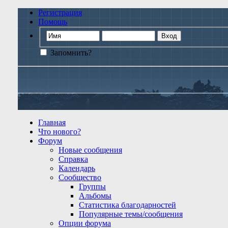
Регистрация
Помощь
Запомнить?
Главная
Что нового?
Форум
Новые сообщения
Справка
Календарь
Сообщество
Группы
Альбомы
Статистика благодарностей
Популярные темы/сообщения
Опции форума