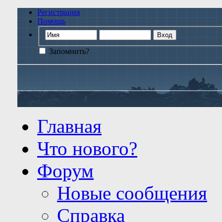
Регистрация
Помощь
Запомнить?
Главная
Что нового?
Форум
Новые сообщения
Справка