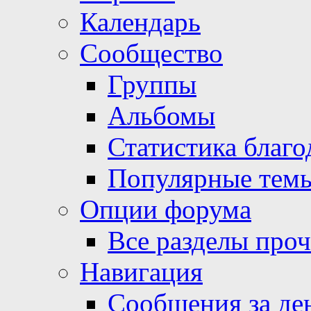
Календарь
Сообщество
Группы
Альбомы
Статистика благо
Популярные тем
Опции форума
Все разделы про
Навигация
Сообщения за де