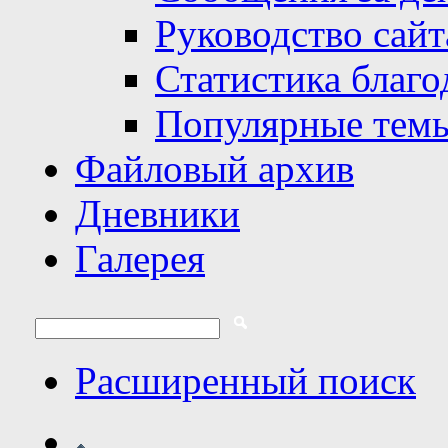
Руководство сайт
Статистика благо
Популярные тем
Файловый архив
Дневники
Галерея
Расширенный поиск