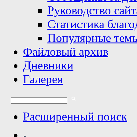
Руководство сайт
Статистика благо
Популярные тем
Файловый архив
Дневники
Галерея
Расширенный поиск