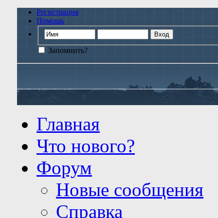
Регистрация
Помощь
Запомнить?
Главная
Что нового?
Форум
Новые сообщения
Справка