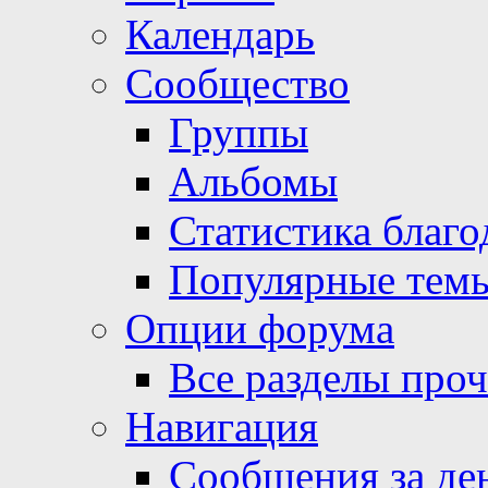
Календарь
Сообщество
Группы
Альбомы
Статистика благо
Популярные тем
Опции форума
Все разделы про
Навигация
Сообщения за де