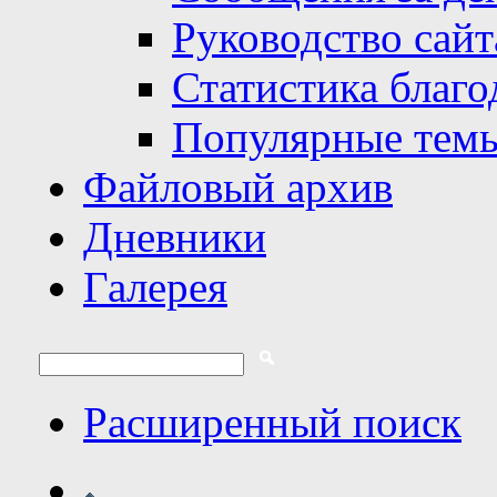
Руководство сайт
Статистика благо
Популярные тем
Файловый архив
Дневники
Галерея
Расширенный поиск