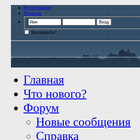
Регистрация
Помощь
Запомнить?
Главная
Что нового?
Форум
Новые сообщения
Справка