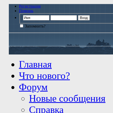
Регистрация
Помощь
Запомнить?
Главная
Что нового?
Форум
Новые сообщения
Справка