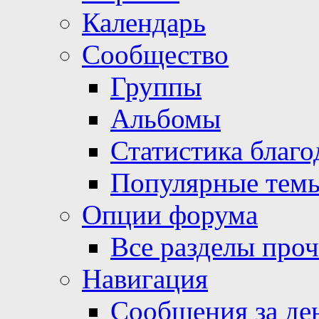
Календарь
Сообщество
Группы
Альбомы
Статистика благо
Популярные тем
Опции форума
Все разделы про
Навигация
Сообщения за де