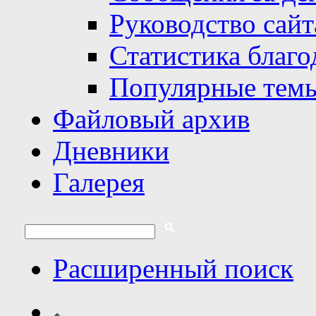
Руководство сайт
Статистика благо
Популярные тем
Файловый архив
Дневники
Галерея
Расширенный поиск