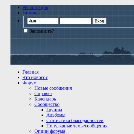
Регистрация
Помощь
Запомнить?
Главная
Что нового?
Форум
Новые сообщения
Справка
Календарь
Сообщество
Группы
Альбомы
Статистика благодарностей
Популярные темы/сообщения
Опции форума