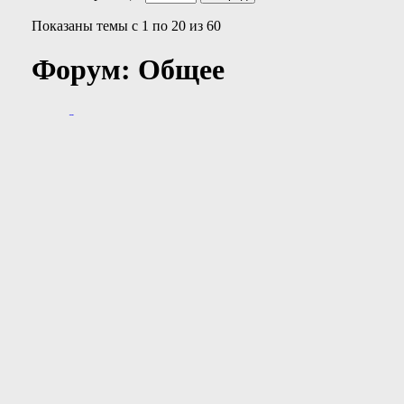
Показаны темы с 1 по 20 из 60
Форум:
Общее
Опции раздела
Отметить раздел прочитанным
Показать родительский раздел
Поиск по разделу
Отобразить темы
Отображать сообщения
Расширенный поиск
Темы раздела
Заголовок
/
Автор
Ответов
/
Просмотров
Последнее сообще
Важно:
Список Игровых Движков