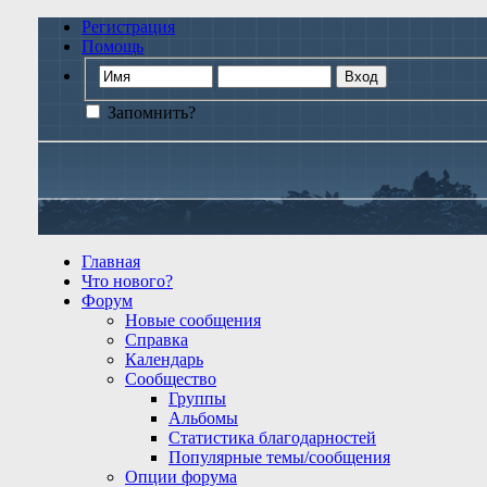
Регистрация
Помощь
Запомнить?
Главная
Что нового?
Форум
Новые сообщения
Справка
Календарь
Сообщество
Группы
Альбомы
Статистика благодарностей
Популярные темы/сообщения
Опции форума