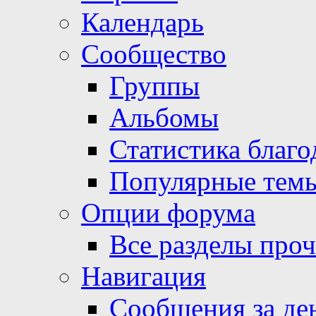
Календарь
Сообщество
Группы
Альбомы
Статистика благо
Популярные тем
Опции форума
Все разделы про
Навигация
Сообщения за де