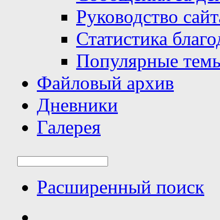
Руководство сайт
Статистика благо
Популярные тем
Файловый архив
Дневники
Галерея
Расширенный поиск