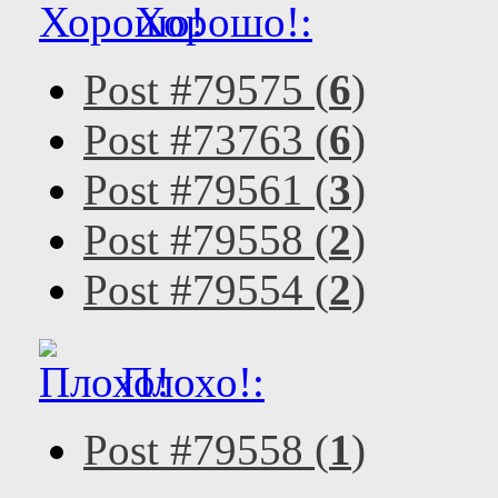
Хорошо!:
Post #79575 (
6
)
Post #73763 (
6
)
Post #79561 (
3
)
Post #79558 (
2
)
Post #79554 (
2
)
Плохо!:
Post #79558 (
1
)