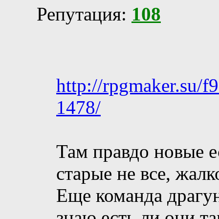
Репутация:
108
http://rpgmaker.s
1478/
Там правдо новые е
старые не все, жалк
Еще команда драгун
знаю есть ли они та